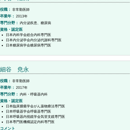
役職
非常勤医師
卒業年
2013年
専門分野
内分泌疾患、糖尿病
資格・認定医
日本内科学会総合内科専門医
日本内分泌学会内分泌代謝科専門医
日本糖尿病学会糖尿病専門医
細谷 尭永
役職
非常勤医師
卒業年
2017年
専門分野
内科・呼吸器内科
資格・認定医
日本臨床腫瘍学会がん薬物療法専門医
日本呼吸器学会呼吸器専門医
日本呼吸器内視鏡学会気管支鏡専門医
日本専門医機構認定内科専門医
コメント