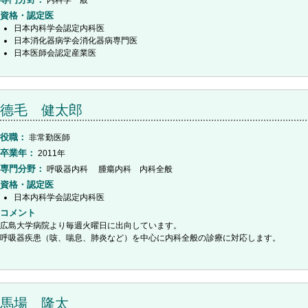
内科学一般
資格・認定医
日本内科学会認定内科医
日本消化器病学会消化器病専門医
日本医師会認定産業医
德毛 健太郎
役職
非常勤医師
卒業年
2011年
専門分野
呼吸器内科 腫瘍内科 内科全般
資格・認定医
日本内科学会認定内科医
コメント
広島大学病院より毎週火曜日に出向しています。
呼吸器疾患（咳、喘息、肺炎など）を中心に内科全般の診療に対応します。
馬場 隆太