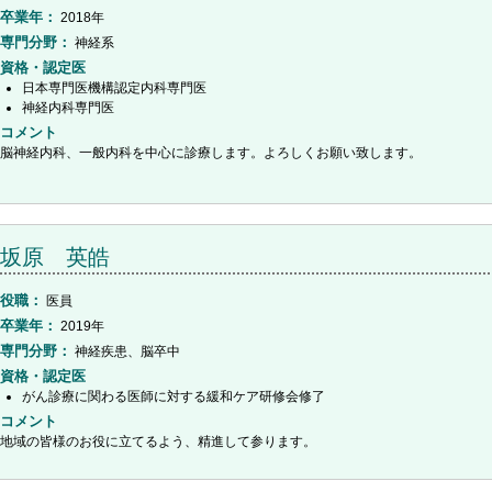
卒業年
2018年
専門分野
神経系
資格・認定医
日本専門医機構認定内科専門医
神経内科専門医
コメント
脳神経内科、一般内科を中心に診療します。よろしくお願い致します。
坂原 英皓
役職
医員
卒業年
2019年
専門分野
神経疾患、脳卒中
資格・認定医
がん診療に関わる医師に対する緩和ケア研修会修了
コメント
地域の皆様のお役に立てるよう、精進して参ります。