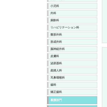
小児科
外科
麻酔科
リハビリテーション科
整形外科
形成外科
脳神経外科
皮膚科
泌尿器科
産婦人科
耳鼻咽喉科
歯科
矯正歯科
看護部門