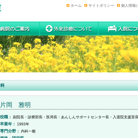
ホーム
サイトポリシー
個人情報
内科
片岡 雅明
役職
副院長・診療部長・医局長・あんしんサポートセンター長・入退院支援室
卒業年
1993年
専門分野
内科一般