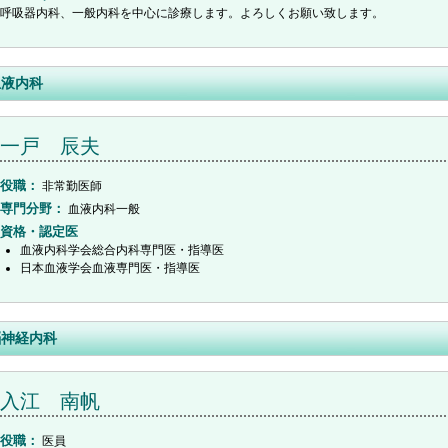
呼吸器内科、一般内科を中心に診療します。よろしくお願い致します。
血液内科
一戸 辰夫
役職
非常勤医師
専門分野
血液内科一般
資格・認定医
血液内科学会総合内科専門医・指導医
日本血液学会血液専門医・指導医
脳神経内科
入江 南帆
役職
医員