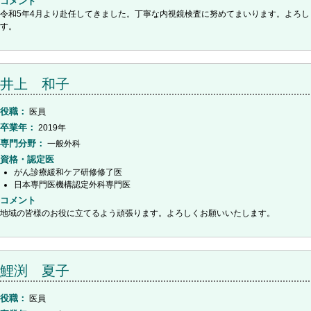
コメント
令和5年4月より赴任してきました。丁寧な内視鏡検査に努めてまいります。よろし
す。
井上 和子
役職
医員
卒業年
2019年
専門分野
一般外科
資格・認定医
がん診療緩和ケア研修修了医
日本専門医機構認定外科専門医
コメント
地域の皆様のお役に立てるよう頑張ります。よろしくお願いいたします。
鯉渕 夏子
役職
医員