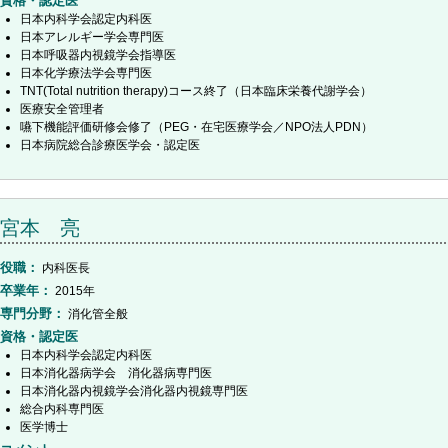
資格・認定医
日本内科学会認定内科医
日本アレルギー学会専門医
日本呼吸器内視鏡学会指導医
日本化学療法学会専門医
TNT(Total nutrition therapy)コース終了（日本臨床栄養代謝学会）
医療安全管理者
嚥下機能評価研修会修了（PEG・在宅医療学会／NPO法人PDN）
日本病院総合診療医学会・認定医
宮本 亮
役職
内科医長
卒業年
2015年
専門分野
消化管全般
資格・認定医
日本内科学会認定内科医
日本消化器病学会 消化器病専門医
日本消化器内視鏡学会消化器内視鏡専門医
総合内科専門医
医学博士